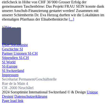
einScheck in Höhe von CHF 36‘000 Grosser Erfolg der
gemeinsamen Taschenbörse: Das Projekt FRAU SEIN konnte dank
unserer Anschub-Finanzierung gestartet werden! Zusammen mit
unserer Schirmherrin Dr. Eva Herzog durften wir die Lokalitäten im
ehemaligen Pfarrhaus der Elisabethenkirche
[...]
1
2
Vor
Über Soroptimist
Geschichte SI
Partner Unionen SI-CH
Stipendien SI-CH
SI World
SI-Europe
SI Switzerland
Impressum
Secrétariat Permanent/Geschäftstelle
Rue de la Main 4
CH -2000 Neuchâtel
2024 Soroptimist International Switzerland © & Design
Unique
Design
|
Datenschutzerklärung
Page load link
Nach