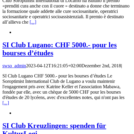
Club Soroptimist International di Locarno ha istituito il premio
«prenditi cura anche con il cuore » destinato a donne che terminano
la formazione quale addette alle cure sociosanitarie, operatrici
sociosanitarie e operatrici socioassistenziali. Il premio è destinato
all’allieva che
[...]
SI Club Lugano: CHF 5000.- pour les
bourses d’études
swso_admin
2023-04-12T16:21:05+02:00
Dezember 2nd, 2018
|
SI Club Lugano CHF 5000.- pour les bourses d’études Le
Soroptimist International Club de Lugano a voulu maintenir
l'engagement pris avec Katrine Keller et l'association Mabawa,
fondée par elle, avec un chèque de 5000 CHF pour les bourses
d'études de 20 lycéens, avec d'excellentes notes, qui n'ont pas les
[...]
SI Club Kreuzlingen: spenden für
KulturLegi