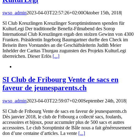
swso_admin
2023-04-03T22:57:26+02:00
Oktober 15th, 2018
|
SI Club Kreuzlingen Kreuzlinger Soroptimistinnen spenden für
KulturLegi Der traditionelle Benefiz-Filmabend des Sorop
International Club Kreuzlingen ergab den stolzen Gewinn von 4300
Franken. Präsidentin Ingeborg Baumgartner durfte den Check im
Beisein ihres Vorstandes an die Geschäftsleiterin Judith Meier
Inhelder der Caritas Thurgau zugunsten des Projekts KulturLegi
überreichen. Dieser Erlös
[...]
SI Club de Fribourg Vente de sacs en
faveur de jeunesparents.ch
swso_admin
2023-04-03T22:59:07+02:00
September 24th, 2018
|
SI Club de Fribourg Vente de sacs en faveur de jeunesparents.ch
Dès janvier 2018, le club de Fribourg a collecté sacs, foulards,
accessoires et bijoux, pour accumuler plus de 500 sacs et autres
accessoires. Le club Soroptimist de Bâle nous a fait généreusement
don d’une centaine d’articles. La vente
[...]