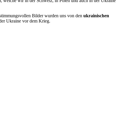
, welche wir in der Schweiz, in Polen und auch in der Ukraine
e stimmungsvollen Bilder wurden uns von den
ukrainischen
 der Ukraine vor dem Krieg.