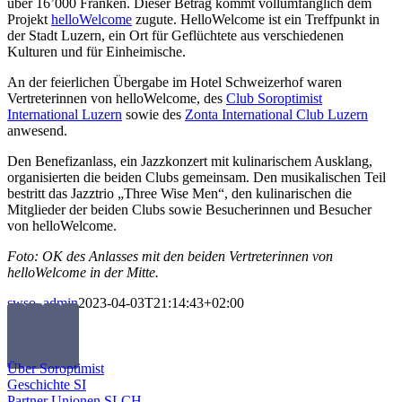
über 16’000 Franken. Dieser Betrag kommt vollumfänglich dem
Projekt
helloWelcome
zugute. HelloWelcome ist ein Treffpunkt in
der Stadt Luzern, ein Ort für Geflüchtete aus verschiedenen
Kulturen und für Einheimische.
An der feierlichen Übergabe im Hotel Schweizerhof waren
Vertreterinnen von helloWelcome, des
Club Soroptimist
International Luzern
sowie des
Zonta International Club Luzern
anwesend.
Den Benefizanlass, ein Jazzkonzert mit kulinarischem Ausklang,
organisierten die beiden Clubs gemeinsam. Den musikalischen Teil
bestritt das Jazztrio „Three Wise Men“, den kulinarischen die
Mitglieder der beiden Clubs sowie Besucherinnen und Besucher
von helloWelcome.
Foto: OK des Anlasses mit den beiden Vertreterinnen von
helloWelcome in der Mitte.
swso_admin
2023-04-03T21:14:43+02:00
Über Soroptimist
Geschichte SI
Partner Unionen SI-CH