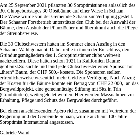
Am 25.September 2021 pflanzten 30 Soroptimistinnen anlässlich des
30. Clubgeburtstages 30 Obstbäume auf einer Wiese in Schaan.
Die Wiese wurde von der Gemeinde Schaan zur Verfügung gestellt.
Der Schaaner Forstbetrieb unterstützte den Club bei der Auswahl der
Bäume, dem Aushub der Pflanzlöcher und übernimmt auch die Pflege
der Streuobstwiese.
Die 30 Clubschwestern hatten im Sommer einen Ausflug in den
Schaaner Wald gemacht. Dabei reifte in ihnen der Entschluss, den
Gründungsmitgliedern des 1. Soroptimistinnenclubs weltweit
nachzueifern. Diese hatten schon 1921 in Kalifornien Bäume
gepflanzt.So suchte und fand jede Clubschwester einen Sponsor für
„ihren“ Baum, der CHF 500,- kostete. Die Sponsoren stellten
erfreulicherweise wesentlich mehr Geld zur Verfügung. Nach Abzug
der Kosten für die Bäume konnte ein Betrag von CHF 22 000,- an das
Bergwaldprojekt, eine gemeinnützige Stiftung mit Sitz in Trin
(Graubünden), weitergeleitet werden. Hier werden Massnahmen zur
Erhaltung, Pflege und Schutz des Bergwaldes durchgeführt.
Bei einem anschliessenden Apéro riche, zusammen mit Vertretern der
Regierung und der Gemeinde Schaan, wurde auch auf 100 Jahre
Soroptimist International angestossen.
Gabriele Wand