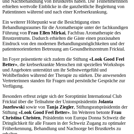
und Nachbehandlung von Brustkrebs haben. Die Teilnehmerinnen
erhielten wertvolle Einblicke in die ganzheitliche Begleitung von
Patientinnen während und nach einer Krebserkrankung.
Ein weiterer Höhepunkt war die Besichtigung eines
Behandlungsraumes für die Aromatherapie unter der fachkundigen
Führung von
Frau Ellen Mirkai
, Fachfrau Aromatherapie des
Brustzentrums. Dadurch erhielten die Gäste einen praxisnahen
Eindruck von den modernen Behandlungsmöglichkeiten und der
patientenorientierten Betreuung am Gesundheitszentrum Fricktal.
Im Foyer präsentierte sich zudem die Stiftung
«Look Good Feel
Better»
, die krebserkrankte Menschen mit speziellen Workshops
und Angeboten unterstützt um ihr Selbstwertgefühl und
Wohlbefinden während der Therapie zu stärken. Die anwesenden
Vertreterinnen standen für Fragen und persönliche Gespräche zur
Verfügung.
Besonders erfreut zeigte sich der Soroptimist International Club
Fricktal über die Teilnahme der Unionspräsidentin
Jolanta
Jozefowski
sowie von
Tanja Ziegler
, Stiftungsratspräsidentin der
Stiftung
«Look Good Feel Better»
. Im Weiteren betonte
Frau
Christina Christen
, Präsidentin von Europa Donna Schweiz die
Dringlichkeit für alle Frauen in der Schweiz Zugang zu optimaler
Früherkennung, Behandlung und Nachsorge bei Brustkrebs zu
erhalten.