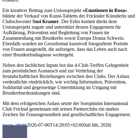
Ein kreativer Beitrag zum Unionsprojekt
«Emotionen in Rosa»
bildete der Verkauf von Kunst-Tabletts der Fricktaler Künstlerin und
Clubschwester
Susi Kramer
. Der Erlös kommt direkt dem
Unionsprojekt zugute und unterstützt dessen Engagement für
Aufklärung, Prävention und Begleitung von Frauen im
Zusammenhang mit Brustkrebs sowie Europa Donna Schweiz.
Ebenfalls wurden im Grossformat kunstvoll fotografierte Porträts
von Frauen ausgestellt, die aufzeigen, dass das Leben auch nach
einer Brustkrebsdiagnose weitergeht.
Neben den fachlichen Inputs bot das 4-Club-Treffen Gelegenheit
zum persönlichen Austausch und zur Vertiefung der
freundschaftlichen Beziehungen zwischen den Clubs. Der Anlass
verdeutlichte eindrücklich, wie wichtig Information, Prävention,
Solidarität und gegenseitige Unterstützung im Umgang mit
Brustkrebserkrankungen sind.
Mit dem erfolgreichen Anlass setzte der Soroptimist International
Club Fricktal gemeinsam mit seinen Partnerclubs ein starkes
Zeichen für Frauengesundheit und gesellschaftliches Engagement.
swso_admin
2026-07-06T14:28:05+02:00
Juli 6th, 2026
|