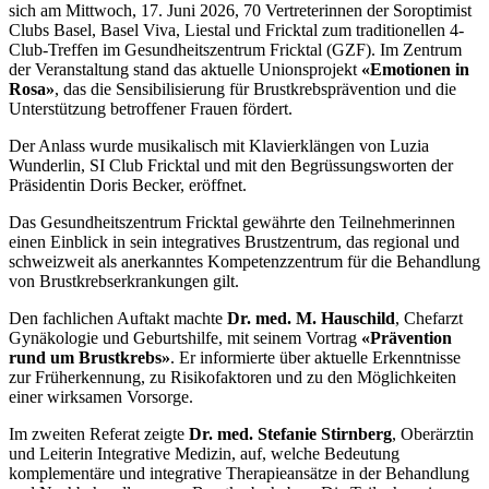
sich am Mittwoch, 17. Juni 2026, 70 Vertreterinnen der Soroptimist
Clubs Basel, Basel Viva, Liestal und Fricktal zum traditionellen 4-
Club-Treffen im Gesundheitszentrum Fricktal (GZF). Im Zentrum
der Veranstaltung stand das aktuelle Unionsprojekt
«Emotionen in
Rosa»
, das die Sensibilisierung für Brustkrebsprävention und die
Unterstützung betroffener Frauen fördert.
Der Anlass wurde musikalisch mit Klavierklängen von Luzia
Wunderlin, SI Club Fricktal und mit den Begrüssungsworten der
Präsidentin Doris Becker, eröffnet.
Das Gesundheitszentrum Fricktal gewährte den Teilnehmerinnen
einen Einblick in sein integratives Brustzentrum, das regional und
schweizweit als anerkanntes Kompetenzzentrum für die Behandlung
von Brustkrebserkrankungen gilt.
Den fachlichen Auftakt machte
Dr. med. M. Hauschild
, Chefarzt
Gynäkologie und Geburtshilfe, mit seinem Vortrag
«Prävention
rund um Brustkrebs»
. Er informierte über aktuelle Erkenntnisse
zur Früherkennung, zu Risikofaktoren und zu den Möglichkeiten
einer wirksamen Vorsorge.
Im zweiten Referat zeigte
Dr. med. Stefanie Stirnberg
, Oberärztin
und Leiterin Integrative Medizin, auf, welche Bedeutung
komplementäre und integrative Therapieansätze in der Behandlung