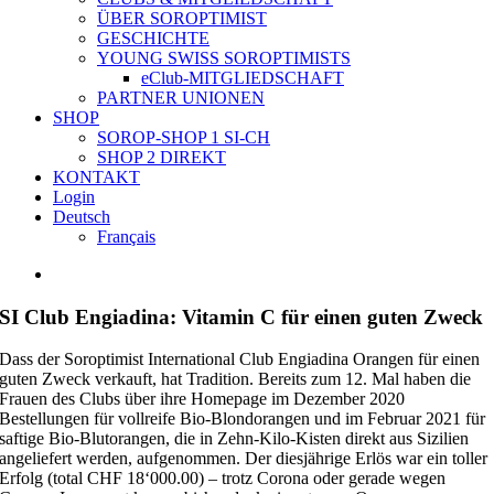
ÜBER SOROPTIMIST
GESCHICHTE
YOUNG SWISS SOROPTIMISTS
eClub-MITGLIEDSCHAFT
PARTNER UNIONEN
SHOP
SOROP-SHOP 1 SI-CH
SHOP 2 DIREKT
KONTAKT
Login
Deutsch
Français
Zeige
grösseres
Bild
SI Club Engiadina: Vitamin C für einen guten Zweck
Dass der Soroptimist International Club Engiadina Orangen für einen
guten Zweck verkauft, hat Tradition. Bereits zum 12. Mal haben die
Frauen des Clubs über ihre Homepage im Dezember 2020
Bestellungen für vollreife Bio-Blondorangen und im Februar 2021 für
saftige Bio-Blutorangen, die in Zehn-Kilo-Kisten direkt aus Sizilien
angeliefert werden, aufgenommen. Der diesjährige Erlös war ein toller
Erfolg (total CHF 18‘000.00) – trotz Corona oder gerade wegen