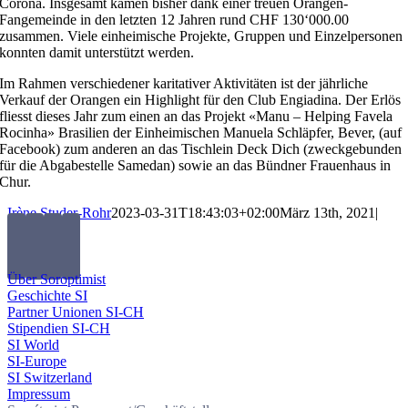
Corona. Insgesamt kamen bisher dank einer treuen Orangen-
Fangemeinde in den letzten 12 Jahren rund CHF 130‘000.00
zusammen. Viele einheimische Projekte, Gruppen und Einzelpersonen
konnten damit unterstützt werden.
Im Rahmen verschiedener karitativer Aktivitäten ist der jährliche
Verkauf der Orangen ein Highlight für den Club Engiadina. Der Erlös
fliesst dieses Jahr zum einen an das Projekt «Manu – Helping Favela
Rocinha» Brasilien der Einheimischen Manuela Schläpfer, Bever, (auf
Facebook) zum anderen an das Tischlein Deck Dich (zweckgebunden
für die Abgabestelle Samedan) sowie an das Bündner Frauenhaus in
Chur.
Irène Studer-Rohr
2023-03-31T18:43:03+02:00
März 13th, 2021
|
Über Soroptimist
Geschichte SI
Partner Unionen SI-CH
Stipendien SI-CH
SI World
SI-Europe
SI Switzerland
Impressum