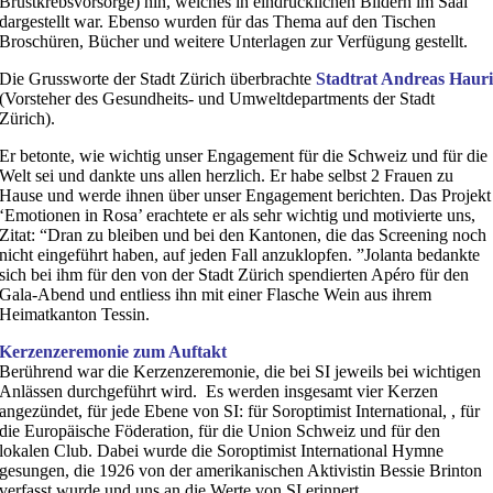
Brustkrebsvorsorge) hin, welches in eindrücklichen Bildern im Saal
dargestellt war. Ebenso wurden für das Thema auf den Tischen
Broschüren, Bücher und weitere Unterlagen zur Verfügung gestellt.
Die Grussworte der Stadt Zürich überbrachte
Stadtrat Andreas Haur
(Vorsteher des Gesundheits- und Umweltdepartments der Stadt
Zürich).
Er betonte, wie wichtig unser Engagement für die Schweiz und für die
Welt sei und dankte uns allen herzlich. Er habe selbst 2 Frauen zu
Hause und werde ihnen über unser Engagement berichten. Das Projekt
‘Emotionen in Rosa’ erachtete er als sehr wichtig und motivierte uns,
Zitat: “Dran zu bleiben und bei den Kantonen, die das Screening noch
nicht eingeführt haben, auf jeden Fall anzuklopfen. ”Jolanta bedankte
sich bei ihm für den von der Stadt Zürich spendierten Apéro für den
Gala-Abend und entliess ihn mit einer Flasche Wein aus ihrem
Heimatkanton Tessin.
Kerzenzeremonie zum Auftakt
Berührend war die Kerzenzeremonie, die bei SI jeweils bei wichtigen
Anlässen durchgeführt wird. Es werden insgesamt vier Kerzen
angezündet, für jede Ebene von SI: für Soroptimist International, , für
die Europäische Föderation, für die Union Schweiz und für den
lokalen Club. Dabei wurde die Soroptimist International Hymne
gesungen, die 1926 von der amerikanischen Aktivistin Bessie Brinton
verfasst wurde und uns an die Werte von SI erinnert.