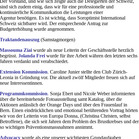
Der Vorstand, und wie sich zeigte auch die Delegierten der Schweiz,
sind sich zudem einig, dass wir für eine professionelle und
kontinuierliche Kommunikation die Leistungen einer
Agentur benötigen. Es ist wichtig, dass Soroptimist International
Schweiz sichtbarer wird. Der entsprechende Antrag zur
Budgeterhöhung wurde angenommen.
Traktandenauszug
(Samstagmorgen)
Massouma Ziai
wurde als neue Leiterin der Geschäftsstelle herzlich
begrüsst.
Jolanda Frei
wurde für ihre Arbeit währen den letzten sechs
Jahren verdankt und verabschiedet.
Extension Kommission
. Caroline Junier stellte den Club Zürich-
Leonia in Gründung vor. Die aktuell zwölf Mitglieder freuen sich auf
neue Interessentinnen.
Programmkommission
.
Sonja Ebert und Nicole Weber informierten
über die bereitstehende Fotoausstellung samt Katalog, über die
Aktionen anlässlich der Orange Days und über den Frauenlauf in
Bern. Einen eindrücklichen und emotional berührenden Vortrag hörten
wir von der Leiterin von Europa Donna, (Christina Christen, selbst
Betroffene), die sich seit Jahren dem Problem des Brustkrebses und der
so wichtigen Präventionsmassnahmen annimmt.
Advocacy
wurde als eine unserer wichtigsten Grundaufgaben