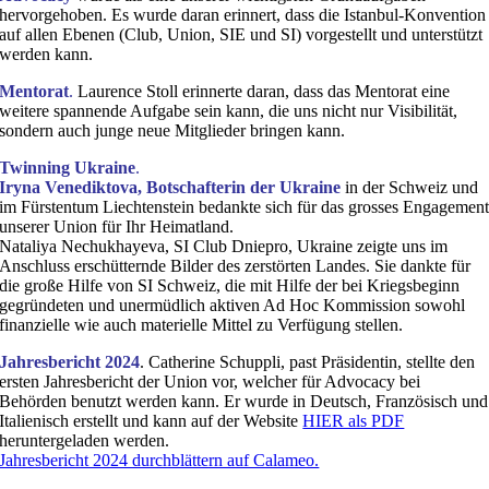
hervorgehoben. Es wurde daran erinnert, dass die Istanbul-Konvention
auf allen Ebenen (Club, Union, SIE und SI) vorgestellt und unterstützt
werden kann.
Mentorat
.
Laurence Stoll erinnerte daran, dass das Mentorat eine
weitere spannende Aufgabe sein kann, die uns nicht nur Visibilität,
sondern auch junge neue Mitglieder bringen kann.
Twinning Ukraine
.
Iryna Venediktova, Botschafterin der Ukraine
in der Schweiz und
im Fürstentum Liechtenstein bedankte sich für das grosses Engagemen
unserer Union für Ihr Heimatland.
Nataliya Nechukhayeva, SI Club Dniepro, Ukraine zeigte uns im
Anschluss erschütternde Bilder des zerstörten Landes. Sie dankte für
die große Hilfe von SI Schweiz, die mit Hilfe der bei Kriegsbeginn
gegründeten und unermüdlich aktiven Ad Hoc Kommission sowohl
finanzielle wie auch materielle Mittel zu Verfügung stellen.
Jahresbericht 2024
. Catherine Schuppli, past Präsidentin, stellte den
ersten Jahresbericht der Union vor, welcher für Advocacy bei
Behörden benutzt werden kann. Er wurde in Deutsch, Französisch und
Italienisch erstellt und kann auf der Website
HIER als PDF
heruntergeladen werden.
Jahresbericht 2024 durchblättern auf Calameo.