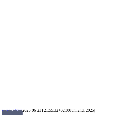
swso_admin
2025-06-23T21:55:32+02:00
Juni 2nd, 2025
|