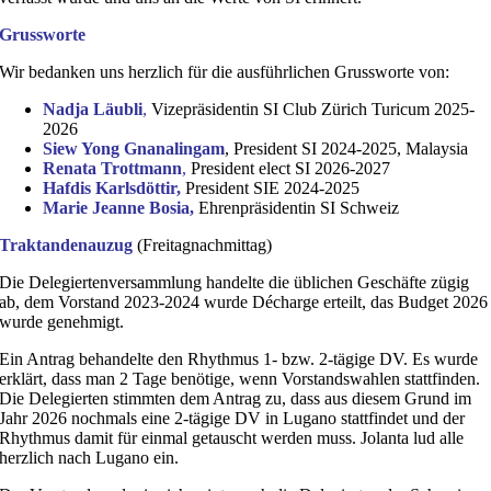
Grussworte
Wir bedanken uns herzlich für die ausführlichen Grussworte von:
Nadja Läubli
,
Vizepräsidentin SI Club Zürich Turicum 2025-
2026
Siew Yong Gnanalingam
, President SI 2024-2025, Malaysia
Renata Trottmann
,
President elect SI 2026-2027
Hafdis Karlsdöttir,
President SIE 2024-2025
Marie Jeanne Bosia,
Ehrenpräsidentin SI Schweiz
Traktandenauzug
(Freitagnachmittag)
Die Delegiertenversammlung handelte die üblichen Geschäfte zügig
ab, dem Vorstand 2023-2024 wurde Décharge erteilt, das Budget 2026
wurde genehmigt.
Ein Antrag behandelte den Rhythmus 1- bzw. 2-tägige DV. Es wurde
erklärt, dass man 2 Tage benötige, wenn Vorstandswahlen stattfinden.
Die Delegierten stimmten dem Antrag zu, dass aus diesem Grund im
Jahr 2026 nochmals eine 2-tägige DV in Lugano stattfindet und der
Rhythmus damit für einmal getauscht werden muss. Jolanta lud alle
herzlich nach Lugano ein.