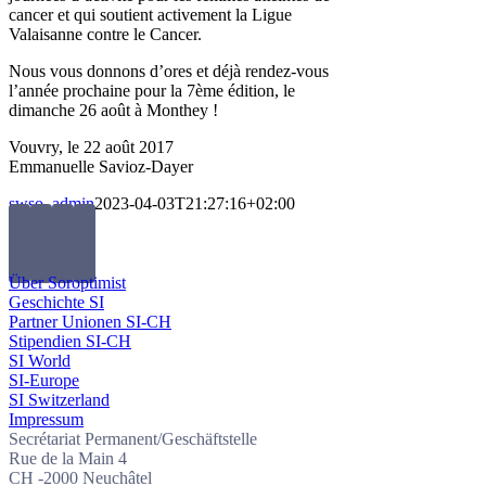
cancer et qui soutient activement la Ligue
Valaisanne contre le Cancer.
Nous vous donnons d’ores et déjà rendez-vous
l’année prochaine pour la 7ème édition, le
dimanche 26 août à Monthey !
Vouvry, le 22 août 2017
Emmanuelle Savioz-Dayer
swso_admin
2023-04-03T21:27:16+02:00
Über Soroptimist
Geschichte SI
Partner Unionen SI-CH
Stipendien SI-CH
SI World
SI-Europe
SI Switzerland
Impressum
Secrétariat Permanent/Geschäftstelle
Rue de la Main 4
CH -2000 Neuchâtel