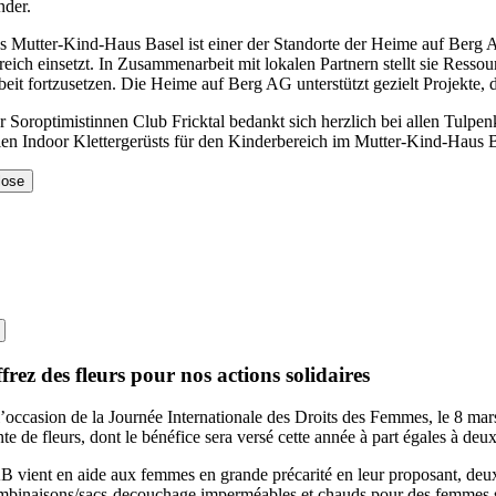
nder.
s Mutter-Kind-Haus Basel ist einer der Standorte der Heime auf Berg AG
reich einsetzt. In Zusammenarbeit mit lokalen Partnern stellt sie Resso
beit fortzusetzen. Die Heime auf Berg AG unterstützt gezielt Projekte
r Soroptimistinnen Club Fricktal bedankt sich herzlich bei allen Tulpe
llen Indoor Klettergerüsts für den Kinderbereich im Mutter-Kind-Haus 
lose
frez des fleurs pour nos actions solidaires
l’occasion de la Journée Internationale des Droits des Femmes, le 8 ma
nte de fleurs, dont le bénéfice sera versé cette année à part égales à d
B vient en aide aux femmes en grande précarité en leur proposant, deux 
mbinaisons/sacs-decouchage imperméables et chauds pour des femmes sans-a