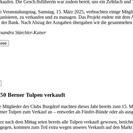
rkaufen. Die Gesch.ftsführerin war zudem bereit, uns ein Zeltdach und T
 Veranstaltungstag, Samstag, 15. März 2025, verbrachten einige Mitgli
ganisieren, zu verkaufen und zu managen. Das Projekt endete mit dem 
i der Bank. Nach Abzug der Ausgaben übergaben wir die gesammelten 
exandra Stürchler-Kaiser
lose
50 Berner Tulpen verkauft
e Mitglieder des Clubs Burgdorf machten dieses Jahr bereits zum 15. M
rner Tulpen zum Verkauf an – entweder als Fünfer-Bünde oder als ausg
rz nach dem Mittag seien bereits alle Tulpen verkauft gewesen, berichte
tgegen, kommen zum Teil extra wegen unseres Verkaufs auf den Markt u