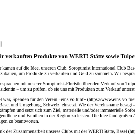
Un grand merci à t
r verkauften Produkte von WERT! Stätte sowie Tulpen 
r kamen auf die Idee, unseren Club, Soroptimist International Club Bas
fzubauen, um Produkte zu verkaufen und Geld zu sammeln. Wir besprac
r sprachen mit unserer Soroptimist-Floristin über den Verkauf von Tu
äsidentin – um zu prüfen, ob sie uns mit Produkten zum Verkauf unterst
l war, Spenden für den Verein «eins vo fünf» (
https://www.eins-vo-fue
 Basel und Umgebung, Schweiz, einsetzt. Wie der Vereinsname besagt – e
kämpfen und setzt sich zum Ziel, materielle und/oder immaterielle Sofort
gendliche und Familien in der Region zu leisten. Die Idee fand großen A
agen zu beantworten.
nk der Zusammenarbeit unseres Clubs mit der WERT!Stätte, Basel (
ht