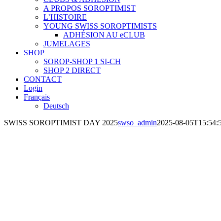
A PROPOS SOROPTIMIST
L’HISTOIRE
YOUNG SWISS SOROPTIMISTS
ADHÉSION AU eCLUB
JUMELAGES
SHOP
SOROP-SHOP 1 SI-CH
SHOP 2 DIRECT
CONTACT
Login
Français
Deutsch
SWISS SOROPTIMIST DAY 2025
swso_admin
2025-08-05T15:54:
e fut le Swiss Soroptimist Day 2025. Les nombreux clubs suisses ont ven
récolté des fonds pour le proje
Toutes ces actions de vente ont en outre permis d’attirer l’atten