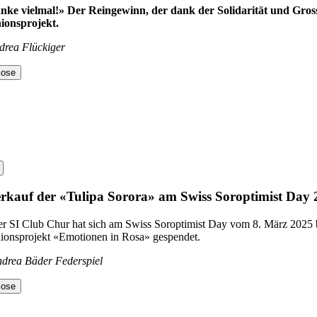
nke vielmal!» Der Reingewinn, der dank der Solidarität und Gross
ionsprojekt.
drea Flückiger
lose
rkauf der «Tulipa Sorora» am Swiss Soroptimist Day
r SI Club Chur hat sich am Swiss Soroptimist Day vom 8. März 2025 be
ionsprojekt «Emotionen in Rosa» gespendet.
drea Bäder Federspiel
lose