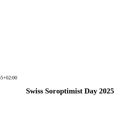
55+02:00
Swiss Soroptimist Day 2025
Émotions en rose
du un nombre considérable de bouquets de tulipes, des livres, des pâtis
t de l’Union « Émotions en rose » sur le thème du cancer du sein.
tion sur la thématique du cancer du sein, ainsi que sur le travail varié du