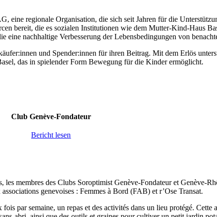
, eine regionale Organisation, die sich seit Jahren für die Unterstütz
urcen bereit, die es sozialen Institutionen wie dem Mutter-Kind-Haus Ba
, die eine nachhaltige Verbesserung der Lebensbedingungen von benacht
nkäufer:innen und Spender:innen für ihren Beitrag. Mit dem Erlös unter
Basel, das in spielender Form Bewegung für die Kinder ermöglicht.
Club Genève-Fondateur
Bericht lesen
rs, les membres des Clubs Soroptimist Genève-Fondateur et Genève-Rhôn
eux associations genevoises : Femmes à Bord (FAB) et r’Ose Transat.
fois par semaine, un repas et des activités dans un lieu protégé. Cette
bri, ainsi que des outils et graines pour cultiver un petit jardin pota