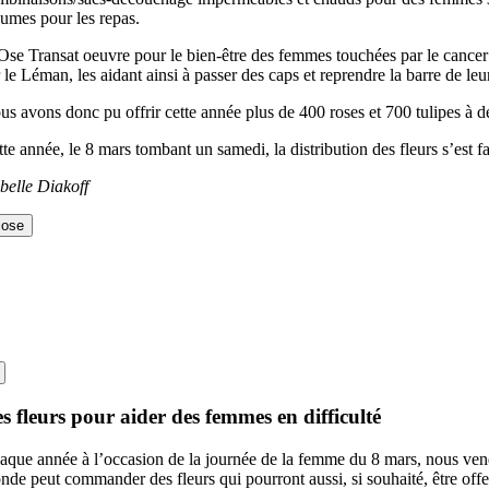
gumes pour les repas.
Ose Transat oeuvre pour le bien-être des femmes touchées par le cancer d
r le Léman, les aidant ainsi à passer des caps et reprendre la barre de l
us avons donc pu offrir cette année plus de 400 roses et 700 tulipes à d
te année, le 8 mars tombant un samedi, la distribution des fleurs s’est fa
abelle Diakoff
lose
s fleurs pour aider des femmes en difficulté
aque année à l’occasion de la journée de la femme du 8 mars, nous vendons
nde peut commander des fleurs qui pourront aussi, si souhaité, être offe