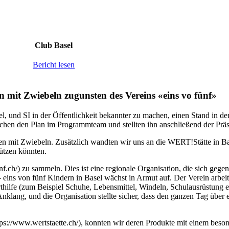
ous les clubs pour leur précieux engagement.
Club Basel
Bericht lesen
mit Zwiebeln zugunsten des Vereins «eins vo fünf»
el, und SI in der Öffentlichkeit bekannter zu machen, einen Stand in 
hen den Plan im Programmteam und stellten ihn anschließend der Präsi
lpen mit Zwiebeln. Zusätzlich wandten wir uns an die WERT!Stätte in Ba
ützen könnten.
nf.ch/
) zu sammeln. Dies ist eine regionale Organisation, die sich ge
ins von fünf Kindern in Basel wächst in Armut auf. Der Verein arbeit
hilfe (zum Beispiel Schuhe, Lebensmittel, Windeln, Schulausrüstung etc.
nklang, und die Organisation stellte sicher, dass den ganzen Tag über 
tps://www.wertstaette.ch/
), konnten wir deren Produkte mit einem beso