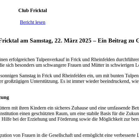
Club Fricktal
Bericht lesen
Fricktal am Samstag, 22. März 2025 – Ein Beitrag zu 
nen erfolgreichen Tulpenverkauf in Frick und Rheinfelden durchführen.
die sich besonders um schwangere Frauen und Mütter in schwierigen 
m sonnigen Samstag in Frick und Rheinfelden ein, um mit bunten Tulpen
r großzügigen Unterstützung. Es ist immer wieder beeindruckend, wie 
tzung
tern mit ihren Kindern ein sicheres Zuhause und eine umfassende Betr
e Institution einen geschützten Raum, um eine stabile Basis für die Zuku
, Hilfe bei der Erziehung und Förderung sowie die Möglichkeit zur ber
ration von Frauen in die Gesellschaft und ermöglicht eine verbesserte L