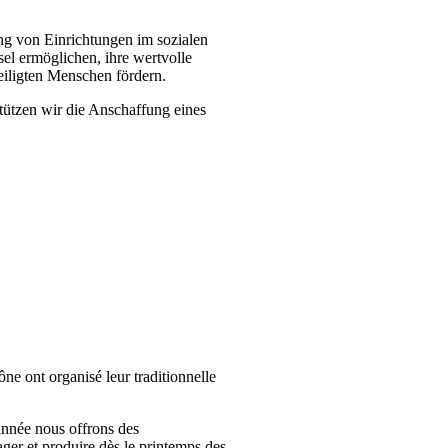
ung von Einrichtungen im sozialen
sel ermöglichen, ihre wertvolle
eiligten Menschen fördern.
stützen wir die Anschaffung eines
e ont organisé leur traditionnelle
 année nous offrons des
ger et produire dès le printemps des