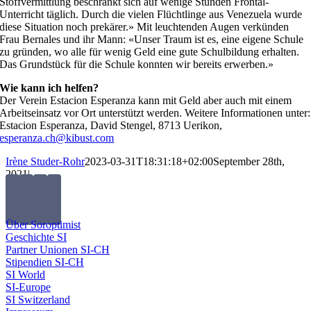
Stoffvermittlung beschränkt sich auf wenige Stunden Frontal-
Unterricht täglich. Durch die vielen Flüchtlinge aus Venezuela wurde
diese Situation noch prekärer.» Mit leuchtenden Augen verkünden
Frau Bernales und ihr Mann: «Unser Traum ist es, eine eigene Schule
zu gründen, wo alle für wenig Geld eine gute Schulbildung erhalten.
Das Grundstück für die Schule konnten wir bereits erwerben.»
Wie kann ich helfen?
Der Verein Estacion Esperanza kann mit Geld aber auch mit einem
Arbeitseinsatz vor Ort unterstützt werden. Weitere Informationen unter:
Estacion Esperanza, David Stengel, 8713 Uerikon,
esperanza.ch@kibust.com
Irène Studer-Rohr
2023-03-31T18:31:18+02:00
September 28th,
2021
|
Über Soroptimist
Geschichte SI
Partner Unionen SI-CH
Stipendien SI-CH
SI World
SI-Europe
SI Switzerland