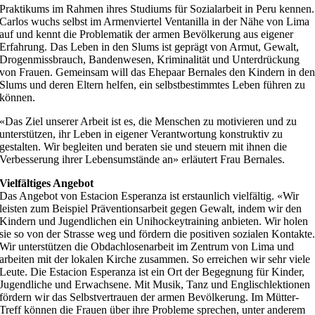
Praktikums im Rahmen ihres Studiums für Sozialarbeit in Peru kennen.
Carlos wuchs selbst im Armenviertel Ventanilla in der Nähe von Lima
auf und kennt die Problematik der armen Bevölkerung aus eigener
Erfahrung. Das Leben in den Slums ist geprägt von Armut, Gewalt,
Drogenmissbrauch, Bandenwesen, Kriminalität und Unterdrückung
von Frauen. Gemeinsam will das Ehepaar Bernales den Kindern in de
Slums und deren Eltern helfen, ein selbstbestimmtes Leben führen zu
können.
«Das Ziel unserer Arbeit ist es, die Menschen zu motivieren und zu
unterstützen, ihr Leben in eigener Verantwortung konstruktiv zu
gestalten. Wir begleiten und beraten sie und steuern mit ihnen die
Verbesserung ihrer Lebensumstände an» erläutert Frau Bernales.
Vielfältiges Angebot
Das Angebot von Estacion Esperanza ist erstaunlich vielfältig. «Wir
leisten zum Beispiel Präventionsarbeit gegen Gewalt, indem wir den
Kindern und Jugendlichen ein Unihockeytraining anbieten. Wir holen
sie so von der Strasse weg und fördern die positiven sozialen Kontakte
Wir unterstützen die Obdachlosenarbeit im Zentrum von Lima und
arbeiten mit der lokalen Kirche zusammen. So erreichen wir sehr viele
Leute. Die Estacion Esperanza ist ein Ort der Begegnung für Kinder,
Jugendliche und Erwachsene. Mit Musik, Tanz und Englischlektionen
fördern wir das Selbstvertrauen der armen Bevölkerung. Im Mütter-
Treff können die Frauen über ihre Probleme sprechen, unter anderem