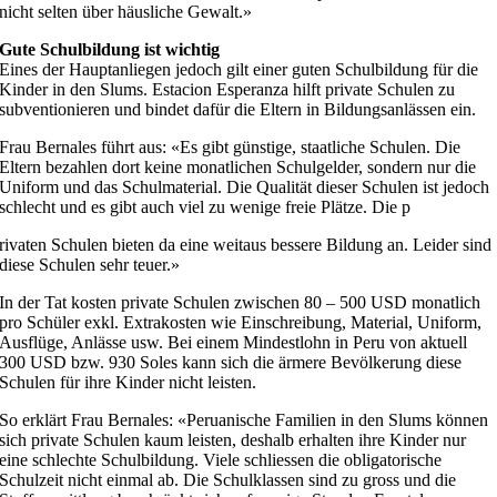
nicht selten über häusliche Gewalt.»
Gute Schulbildung ist wichtig
Eines der Hauptanliegen jedoch gilt einer guten Schulbildung für die
Kinder in den Slums. Estacion Esperanza hilft private Schulen zu
subventionieren und bindet dafür die Eltern in Bildungsanlässen ein.
Frau Bernales führt aus: «Es gibt günstige, staatliche Schulen. Die
Eltern bezahlen dort keine monatlichen Schulgelder, sondern nur die
Uniform und das Schulmaterial. Die Qualität dieser Schulen ist jedoch
schlecht und es gibt auch viel zu wenige freie Plätze. Die p
rivaten Schulen bieten da eine weitaus bessere Bildung an. Leider sind
diese Schulen sehr teuer.»
In der Tat kosten private Schulen zwischen 80 – 500 USD monatlich
pro Schüler exkl. Extrakosten wie Einschreibung, Material, Uniform,
Ausflüge, Anlässe usw. Bei einem Mindestlohn in Peru von aktuell
300 USD bzw. 930 Soles kann sich die ärmere Bevölkerung diese
Schulen für ihre Kinder nicht leisten.
So erklärt Frau Bernales: «Peruanische Familien in den Slums können
sich private Schulen kaum leisten, deshalb erhalten ihre Kinder nur
eine schlechte Schulbildung. Viele schliessen die obligatorische
Schulzeit nicht einmal ab. Die Schulklassen sind zu gross und die