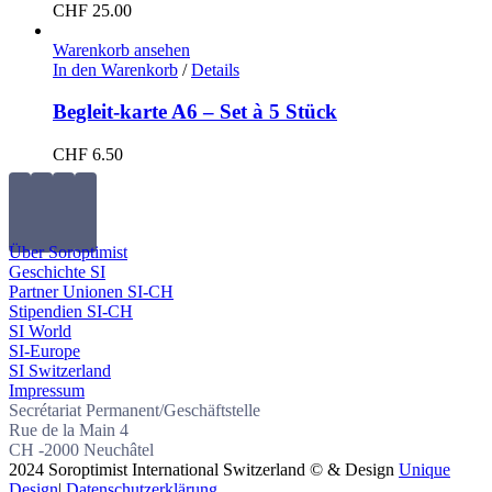
CHF
25.00
Warenkorb ansehen
In den Warenkorb
/
Details
Begleit-karte A6 – Set à 5 Stück
CHF
6.50
Über Soroptimist
Geschichte SI
Partner Unionen SI-CH
Stipendien SI-CH
SI World
SI-Europe
SI Switzerland
Impressum
Secrétariat Permanent/Geschäftstelle
Rue de la Main 4
CH -2000 Neuchâtel
2024 Soroptimist International Switzerland © & Design
Unique
Design
|
Datenschutzerklärung