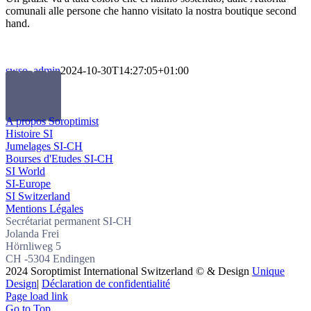
comunali alle persone che hanno visitato la nostra boutique second
hand.
swso_admin
2024-10-30T14:27:05+01:00
A propos Soroptimist
Histoire SI
Jumelages SI-CH
Bourses d'Etudes SI-CH
SI World
SI-Europe
SI Switzerland
Mentions Légales
Secrétariat permanent SI-CH
Jolanda Frei
Hörnliweg 5
CH -5304 Endingen
2024 Soroptimist International Switzerland © & Design
Unique
Design
|
Déclaration de confidentialité
Page load link
Go to Top