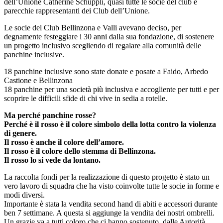
dell’Unione Catherine Schuppli, quasi tutte le socie del club e
parecchie rappresentanti dei Club dell’Unione.
Le socie del Club Bellinzona e Valli avevano deciso, per
degnamente festeggiare i 30 anni dalla sua fondazione, di sostenere
un progetto inclusivo scegliendo di regalare alla comunità delle
panchine inclusive.
18 panchine inclusive sono state donate e posate a Faido, Arbedo
Castione e Bellinzona
18 panchine per una società più inclusiva e accogliente per tutti e per
scoprire le difficili sfide di chi vive in sedia a rotelle.
Ma perché panchine rosse?
Perché è il rosso è il colore simbolo della lotta contro la violenza
di genere.
Il rosso è anche il colore dell’amore.
Il rosso è il colore dello stemma di Bellinzona.
Il rosso lo si vede da lontano.
La raccolta fondi per la realizzazione di questo progetto è stato un
vero lavoro di squadra che ha visto coinvolte tutte le socie in forme e
modi diversi.
Importante è stata la vendita second hand di abiti e accessori durante
ben 7 settimane. A questa si aggiunge la vendita dei nostri ombrelli.
Un grazie va a tutti coloro che ci hanno sostenuto, dalle Autorità