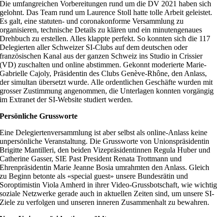
Die umfangreichen Vorbereitungen rund um die DV 2021 haben sich
gelohnt. Das Team rund um Laurence Stoll hatte tolle Arbeit geleistet.
Es galt, eine statuten- und coronakonforme Versammlung zu
organisieren, technische Details zu klären und ein minutengenaues
Drehbuch zu erstellen. Alles klappte perfekt. So konnten sich die 117
Delegierten aller Schweizer SI-Clubs auf dem deutschen oder
französischen Kanal aus der ganzen Schweiz ins Studio in Crissier
(VD) zuschalten und online abstimmen. Gekonnt moderierte Marie-
Gabrielle Cajoly, Präsidentin des Clubs Genève-Rhône, den Anlass,
der simultan übersetzt wurde. Alle ordentlichen Geschäfte wurden mit
grosser Zustimmung angenommen, die Unterlagen konnten vorgängig
im Extranet der SI-Website studiert werden.
Persönliche Grussworte
Eine Delegiertenversammlung ist aber selbst als online-Anlass keine
unpersönliche Veranstaltung. Die Grussworte von Unionspräsidentin
Brigitte Mantilleri, den beiden Vizepräsidentinnen Regula Huber und
Catherine Gasser, SIE Past President Renata Trottmann und
Ehrenpräsidentin Marie Jeanne Bosia umrahmten den Anlass. Gleich
zu Beginn betonte als «special guest» unsere Bundesrätin und
Soroptimistin Viola Amherd in ihrer Video-Grussbotschaft, wie wichti
soziale Netzwerke gerade auch in aktuellen Zeiten sind, um unsere SI-
Ziele zu verfolgen und unseren inneren Zusammenhalt zu bewahren.