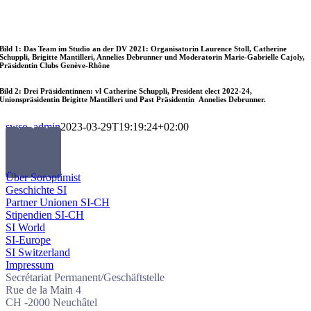
Bild 1: Das Team im Studio an der DV 2021: Organisatorin Laurence Stoll, Catherine
Schuppli, Brigitte Mantilleri, Annelies Debrunner und Moderatorin Marie-Gabrielle Cajoly,
Präsidentin Clubs Genève-Rhône
Bild 2: Drei Präsidentinnen: vl Catherine Schuppli, President elect 2022-24,
Unionspräsidentin Brigitte Mantilleri und Past Präsidentin Annelies Debrunner.
swso_admin
2023-03-29T19:19:24+02:00
Über Soroptimist
Geschichte SI
Partner Unionen SI-CH
Stipendien SI-CH
SI World
SI-Europe
SI Switzerland
Impressum
Secrétariat Permanent/Geschäftstelle
Rue de la Main 4
CH -2000 Neuchâtel