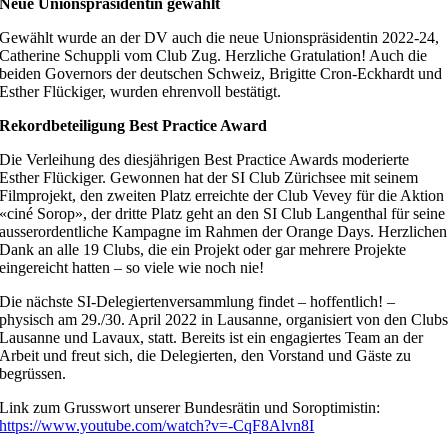
Neue Unionspräsidentin gewählt
Gewählt wurde an der DV auch die neue Unionspräsidentin 2022-24,
Catherine Schuppli vom Club Zug. Herzliche Gratulation! Auch die
beiden Governors der deutschen Schweiz, Brigitte Cron-Eckhardt und
Esther Flückiger, wurden ehrenvoll bestätigt.
Rekordbeteiligung Best Practice Award
Die Verleihung des diesjährigen Best Practice Awards moderierte
Esther Flückiger. Gewonnen hat der SI Club Zürichsee mit seinem
Filmprojekt, den zweiten Platz erreichte der Club Vevey für die Aktion
«ciné Sorop», der dritte Platz geht an den SI Club Langenthal für seine
ausserordentliche Kampagne im Rahmen der Orange Days. Herzlichen
Dank an alle 19 Clubs, die ein Projekt oder gar mehrere Projekte
eingereicht hatten – so viele wie noch nie!
Die nächste SI-Delegiertenversammlung findet – hoffentlich! –
physisch am 29./30. April 2022 in Lausanne, organisiert von den Club
Lausanne und Lavaux, statt. Bereits ist ein engagiertes Team an der
Arbeit und freut sich, die Delegierten, den Vorstand und Gäste zu
begrüssen.
Link zum Grusswort unserer Bundesrätin und Soroptimistin:
https://www.youtube.com/watch?v=-CqF8Alvn8I